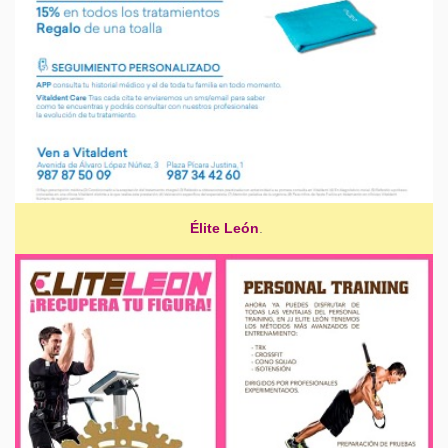
Élite León
.